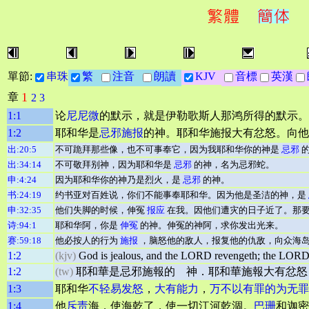
單節:
串珠
繁
注音
朗讀
KJV
音標
英漢
1
章
2
3
1:1
论
尼尼微
的默示，就是伊勒歌斯人那鸿所得的默示。
1:2
耶和华是
忌邪
施报
的神。耶和华施报大有忿怒。向他
出:20:5
不可跪拜那些像，也不可事奉它，因为我耶和华你的神是
忌邪
的
出:34:14
不可敬拜别神，因为耶和华是
忌邪
的神，名为忌邪蛇。
申:4:24
因为耶和华你的神乃是烈火，是
忌邪
的神。
书:24:19
约书亚对百姓说，你们不能事奉耶和华。因为他是圣洁的神，是
申:32:35
他们失脚的时候，伸冤
报应
在我。因他们遭灾的日子近了。那
诗:94:1
耶和华阿，你是
伸冤
的神。伸冤的神阿，求你发出光来。
赛:59:18
他必按人的行为
施报
，脑怒他的敌人，报复他的仇敌，向众海
1:2
(kjv)
God is jealous, and the LORD revengeth; the LORD re
1:2
(tw)
耶和華是忌邪施報的 神．耶和華施報大有忿怒
1:3
耶和华
不轻易发怒
，
大有能力
，
万不以有罪的为无罪
1:4
他
斥责
海，使海乾了，使一切江河乾涸。
巴珊
和迦密