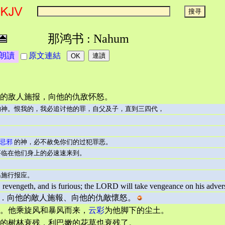
那鸿书 : Nahum
朗讀
原文連結
的敌人施报，向他的仇敌怀怒。
神。恨我的，我必追讨他的罪，自父及子，直到三四代，
忌邪
的神，必不赦免你们的过犯罪恶。
要临在他们身上的必速速来到。
岛施行报应。
vengeth, and is furious; the LORD will take vengeance on his adversar
．向他的敵人施報、向他的仇敵懷怒。
。他乘旋风和暴风而来，
云彩
为他脚下的尘土。
的树林衰残，利巴嫩的花草也衰残了。