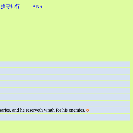
搜寻排行
ANSI
ies, and he reserveth wrath for his enemies.