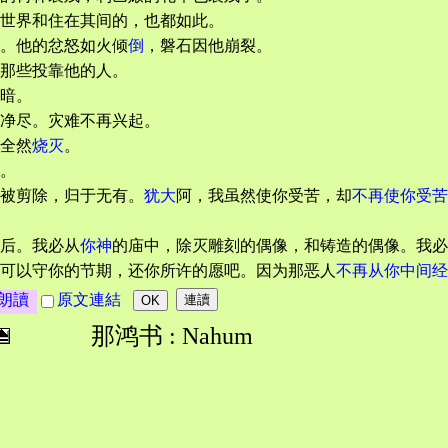
世界和住在其间的，也都如此。
。他的忿怒如火倾
倒
，磐石因他崩裂。
那些投靠他的人。
暗。
净尽。灾难不再兴起。
全然
烧灭
。
。
被剪除，归于无有。
犹大
阿，我虽然使你受苦，却
不再使你受苦
后。我必从
你神
的庙中，除灭雕刻的偶像，和铸造的偶像。我必
可以守你的节期，还你所许的愿吧。因为那恶人
不再从你中间经
朗讀
原文連結
那鸿书 : Nahum