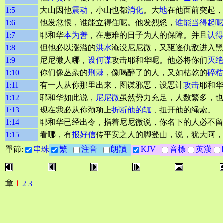
1:5
大山因他
震动
，小山也都
消化
。大
地
在他面前突起，
1:6
他发忿恨，谁能立得住呢。他发烈怒，
谁能当得起呢
1:7
耶和华
本为善
，在患难的日子为人的保障。并且
认得
1:8
但他必以涨溢的
洪水
淹没尼尼微，又驱逐仇敌进入黑
1:9
尼尼微人哪，
设何谋
攻击耶和华呢。他必将你们
灭绝
1:10
你们像丛杂的
荆棘
，像喝醉了的人，又如枯乾的
碎秸
1:11
有一人从你那里出来，图谋邪恶，设恶计
攻击
耶和华
1:12
耶和华如此说，
尼尼微
虽然势力充足，人数繁多，也
1:13
现在我必从你颈项上
折断他的轭
，扭开他的绳索。
1:14
耶和华已经出令，指着尼尼微说，你名下的人必不留
1:15
看哪，有
报好信
传平安之人的脚登山，说，犹大阿，
單節:
串珠
繁
注音
朗讀
KJV
音標
英漢
1
章
2
3