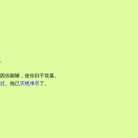
。
因你鄙陋，使你归于坟墓。
过
。他已
灭绝净尽
了。