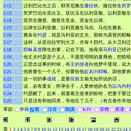
1:12
迁到巴比伦之后，耶哥尼雅生
撒拉铁
。撒拉铁生
所罗
1:13
所罗巴伯生亚比玉。亚比玉生以利亚敬。以利亚敬生
1:14
亚所生撒督。撒督生亚金。亚金生以律。
1:15
以律生以利亚撒。以利亚撒生马但。马但生雅各。
1:16
雅各生
约瑟
，就是马利亚的丈夫。那称为基督的耶稣
1:17
这样，从亚伯拉罕到大卫，共有十四代。从大卫到迁
1:18
耶稣基督
降生的事，记在下面。他母亲
马利亚
已经许
1:19
他丈夫约瑟是个义人，不愿意明明的羞辱他，想暗暗
1:20
正思念这事的时候，有
主的使者
向他梦中显现，说大
1:21
他将要生一个儿子。你要给他
起名叫耶稣
。因他要将
1:22
这一切的事
成就
，是要
应验
主藉先知所说的话，
1:23
说，必有童女，怀孕生子，人要称他的名为
以马内利
1:24
约瑟醒了，起来，就遵着主使者的吩咐，把妻子娶过
1:25
只是没有和他同房，等他生了儿子，（有古卷作等他
單節:
串珠
繁
注音
朗讀
KJV
音標
英漢
1
章
2
3
4
5
6
7
8
9
10
11
12
13
14
15
16
17
18
19
20
21
22
23
24
2