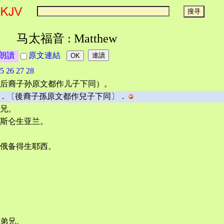
马太福音 : Matthew
朗讀
原文連結
5
26
27
28
后裔子孙原文都作儿子下同）。
．〔後裔子孫原文都作兒子下同〕．
兄。
斯仑生亚兰。
俄备得生耶西。
弟兄。