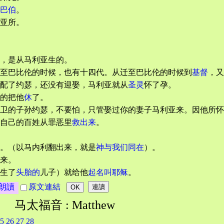
巴伯
。
亚所。
，是从马利亚生的。
至巴比伦的时候，也有十四代。从迁至巴比伦的时候到
基督
，又
配了约瑟，还没有迎娶，马利亚就从
圣灵
怀了孕。
的把他
休
了。
卫的子孙约瑟，不要怕，只管娶过你的妻子马利亚来。因他所怀
自己的百姓从罪恶里
救出来
。
。（以马内利翻出来，就是
神与我们同在
）。
来。
生了
头胎的
儿子）就给他
起名叫耶稣
。
朗讀
原文連結
马太福音 : Matthew
5
26
27
28