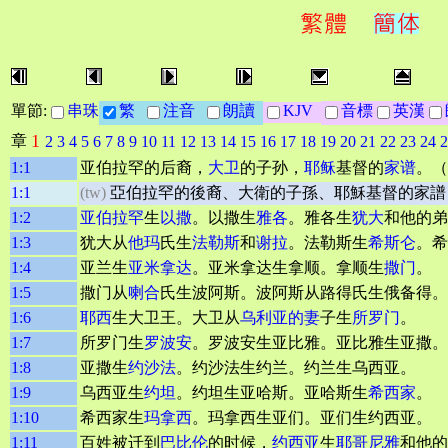
單節:
串珠
繁
注音
朗讀
KJV
音標
英漢
1
章
2
3
4
5
6
7
8
9
10
11
12
13
14
15
16
17
18
19
20
21
22
23
24
2
1:1
亚伯拉罕的后裔，
大卫
的子孙，
耶稣
基督的
家谱
。（
1:1
(tw)
亞伯拉罕的後裔、大衛的子孫、耶穌基督的家譜
1:2
亚伯拉罕
生
以撒
。以撒生
雅各
。雅各生
犹大
和他的弟
1:3
犹大从
他玛
氏生
法勒斯
和
谢拉
。法勒斯生
希斯仑
。希
1:4
亚兰生
亚米拿达
。亚米拿达生拿顺。拿顺生
撒门
。
1:5
撒门从
喇合
氏生波阿斯。波阿斯从路得氏生俄备得。
1:6
耶西
生大卫王。大卫从
乌利亚的妻
子生
所罗门
。
1:7
所罗门生
罗波安
。罗波安生亚比雅。亚比雅生亚撒。
1:8
亚撒生
约沙法
。约沙法生约兰。约兰生乌西亚。
1:9
乌西亚生
约坦
。约坦生亚哈斯。亚哈斯生
希西家
。
1:10
希西家生
玛拿西
。玛拿西生亚们。亚们生约西亚。
1:11
百姓被迁到
巴比伦
的时候，
约西亚
生
耶哥尼雅
和他的