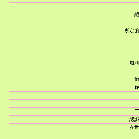
所定
加
認
在