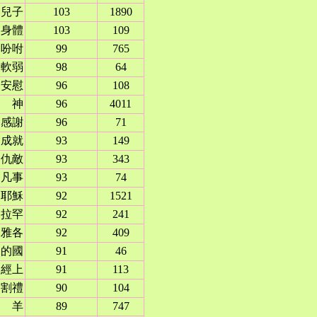
兒子
103
1890
身體
103
109
吩咐
99
765
軟弱
98
64
安慰
96
108
神
96
4011
感謝
96
71
成就
93
149
仇敵
93
343
凡事
93
74
耶穌
92
1521
伯拉罕
92
241
雅各
92
409
神的國
91
46
經上
91
113
割禮
90
104
羊
89
747