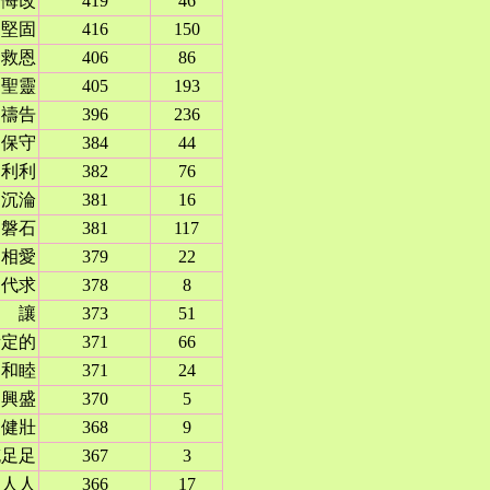
悔改
419
46
堅固
416
150
救恩
406
86
聖靈
405
193
禱告
396
236
保守
384
44
加利利
382
76
沉淪
381
16
磐石
381
117
相愛
379
22
代求
378
8
讓
373
51
所定的
371
66
和睦
371
24
興盛
370
5
健壯
368
9
充足足
367
3
人人
366
17