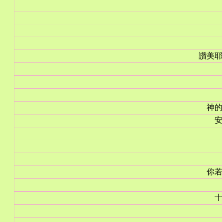
讚美
神
你