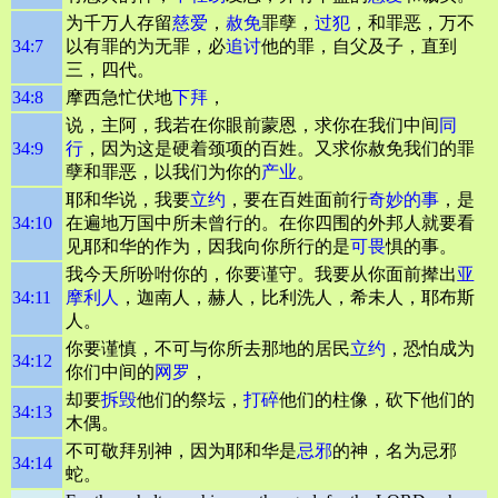
为千万人存留
慈爱
，
赦免
罪孽，
过犯
，和罪恶，万不
34:7
以有罪的为无罪，必
追讨
他的罪，自父及子，直到
三，四代。
34:8
摩西急忙伏地
下拜
，
说，主阿，我若在你眼前蒙恩，求你在我们中间
同
34:9
行
，因为这是硬着颈项的百姓。又求你赦免我们的罪
孽和罪恶，以我们为你的
产业
。
耶和华说，我要
立约
，要在百姓面前行
奇妙的事
，是
34:10
在遍地万国中所未曾行的。在你四围的外邦人就要看
见耶和华的作为，因我向你所行的是
可畏
惧的事。
我今天所吩咐你的，你要谨守。我要从你面前撵出
亚
34:11
摩利人
，迦南人，赫人，比利洗人，希未人，耶布斯
人。
你要谨慎，不可与你所去那地的居民
立约
，恐怕成为
34:12
你们中间的
网罗
，
却要
拆毁
他们的祭坛，
打碎
他们的柱像，砍下他们的
34:13
木偶。
不可敬拜别神，因为耶和华是
忌邪
的神，名为忌邪
34:14
蛇。