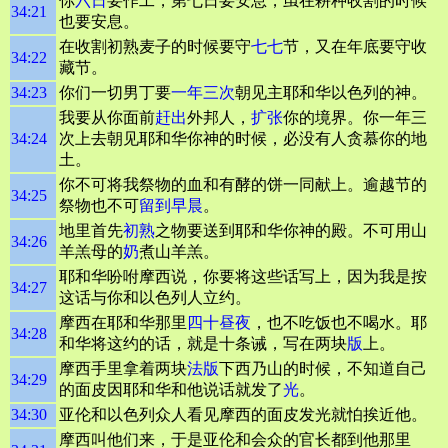
你
六日
要作工，第七日要安息，虽在耕种收割的时候
34:21
也要安息。
在收割初熟麦子的时候要守
七七
节，又在年底要守收
34:22
藏节。
34:23
你们一切男丁要
一年三次
朝见主耶和华以色列的神。
我要从你面前
赶出
外邦人，
扩张
你的境界。你一年三
34:24
次上去朝见耶和华你神的时候，必没有人贪慕你的地
土。
你不可将我祭物的血和有酵的饼一同献上。逾越节的
34:25
祭物也不可
留到早晨
。
地里首先
初熟
之物要送到耶和华你神的殿。不可用山
34:26
羊羔母的
奶
煮山羊羔。
耶和华吩咐摩西说，你要将这些话写上，因为我是按
34:27
这话与你和以色列人立约。
摩西在耶和华那里
四十昼夜
，也不吃饭也不喝水。耶
34:28
和华将这约的话，就是十条诫，写在两块
版
上。
摩西手里拿着两块
法版
下西乃山的时候，不知道自己
34:29
的面皮因耶和华和他说话就发了
光
。
34:30
亚伦和以色列众人看见摩西的面皮发光就怕挨近他。
摩西叫他们来，于是亚伦和会众的官长都到他那里