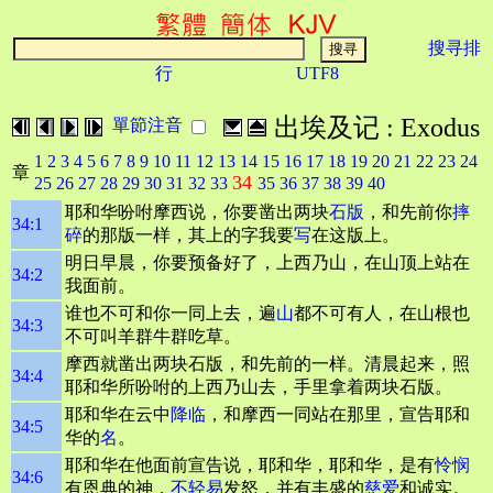
搜寻排
行
UTF8
出埃及记 : Exodus
單節注音
1
2
3
4
5
6
7
8
9
10
11
12
13
14
15
16
17
18
19
20
21
22
23
24
章
34
25
26
27
28
29
30
31
32
33
35
36
37
38
39
40
耶和华吩咐摩西说，你要凿出两块
石版
，和先前你
摔
34:1
碎
的那版一样，其上的字我要
写
在这版上。
明日早晨，你要预备好了，上西乃山，在山顶上站在
34:2
我面前。
谁也不可和你一同上去，遍
山
都不可有人，在山根也
34:3
不可叫羊群牛群吃草。
摩西就凿出两块石版，和先前的一样。清晨起来，照
34:4
耶和华所吩咐的上西乃山去，手里拿着两块石版。
耶和华在云中
降临
，和摩西一同站在那里，宣告耶和
34:5
华的
名
。
耶和华在他面前宣告说，耶和华，耶和华，是有
怜悯
34:6
有恩典的神，
不轻易
发怒，并有丰盛的
慈爱
和诚实。