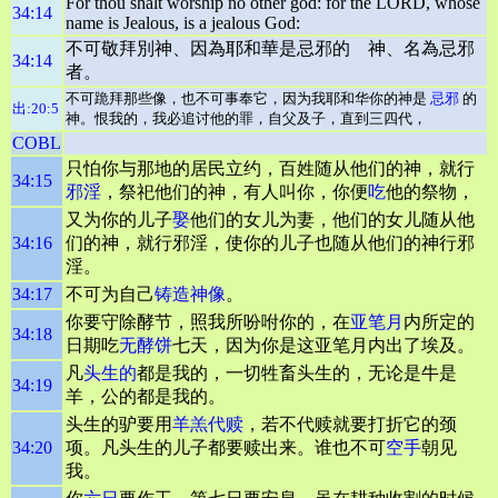
For thou shalt worship no other god: for the LORD, whose
34:14
name is Jealous, is a jealous God:
不可敬拜別神、因為耶和華是忌邪的 神、名為忌邪
34:14
者。
不可跪拜那些像，也不可事奉它，因为我耶和华你的神是
忌邪
的
出:20:5
神。恨我的，我必追讨他的罪，自父及子，直到三四代，
COBL
只怕你与那地的居民立约，百姓随从他们的神，就行
34:15
邪淫
，祭祀他们的神，有人叫你，你便
吃
他的祭物，
又为你的儿子
娶
他们的女儿为妻，他们的女儿随从他
34:16
们的神，就行邪淫，使你的儿子也随从他们的神行邪
淫。
34:17
不可为自己
铸
造神像
。
你要守除酵节，照我所吩咐你的，在
亚笔月
内所定的
34:18
日期吃
无酵饼
七天，因为你是这亚笔月内出了埃及。
凡
头生的
都是我的，一切牲畜头生的，无论是牛是
34:19
羊，公的都是我的。
头生的驴要用
羊羔代
赎
，若不代赎就要打折它的颈
34:20
项。凡头生的儿子都要赎出来。谁也不可
空手
朝见
我。