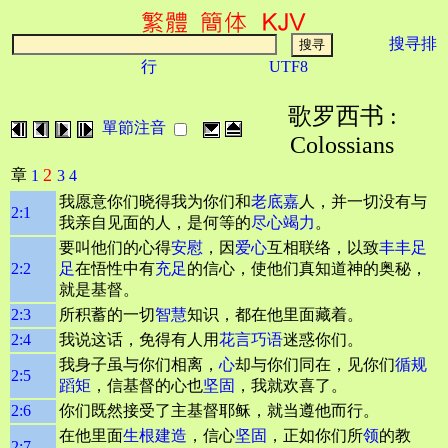
搜寻排
行
UTF8
歌罗西书 :
單節注音
Colossians
2
章
1
3
4
我愿意你们晓得我为你们和
老底嘉
人，并一切没有与
2:1
我亲自见面的人，是何等的
尽心竭力
。
要叫他们的心得
安慰
，因
爱心
互相联络，以致
丰丰足
2:2
足
在悟性中有
充足
的信心，使他们真知道神的奥秘，
就是基督。
2:3
所积蓄的一切
智慧
知识，都在他里面藏着。
2:4
我说这话，免得有人用
花言巧语
迷惑你们。
我身子虽与你们相离，
心
却与你们同在，见你们
循规
2:5
蹈矩
，信基督的心也
坚固
，我就欢喜了。
2:6
你们既然接受了主基督耶稣，就当遵他而行。
在他里面
生根
建造
，信心
坚固
，正如你们所
领
的教
2:7