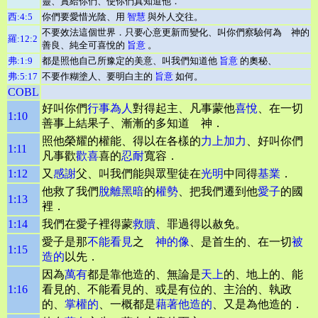
靈、賞給你們、使你們真知道他．
西:4:5
你們要愛惜光陰、用
智慧
與外人交往。
不要效法這個世界．只要心意更新而變化、叫你們察驗何為 神的
羅:12:2
善良、純全可喜悅的
旨意
。
弗:1:9
都是照他自己所豫定的美意、叫我們知道他
旨意
的奧秘、
弗:5:17
不要作糊塗人、要明白主的
旨意
如何。
COBL
好叫你們
行事為人
對得起主、凡事蒙他
喜悅
、在一切
1:10
善事上結果子、漸漸的多知道 神．
照他榮耀的權能、得以在各樣的
力上加力
、好叫你們
1:11
凡事歡
歡喜
喜的
忍耐
寬容．
1:12
又
感謝
父、叫我們能與眾聖徒在
光明
中同得
基業
．
他救了我們
脫離
黑暗
的
權勢
、把我們遷到他
愛子
的國
1:13
裡．
1:14
我們在愛子裡得蒙
救贖
、罪過得以赦免。
愛子是那
不能看見
之
神的像
、是首生的、在一切
被
1:15
造的
以先．
因為
萬有
都是靠他造的、無論是
天上
的、地上的、能
1:16
看見的、不能看見的、或是有位的、主治的、執政
的、
掌權的
、一概都是
藉著他造的
、又是為他造的．