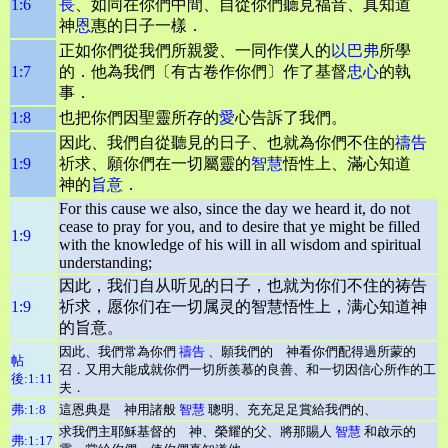
1:6
長
、如同在你們中間、自從你們聽見福音、真知道
神
恩
惠的日子一樣．
正如你們從我們所親愛、一同作僕人的
以巴弗
所學
1:7
的．他為我們〔有古卷作你們〕作了基督
忠心
的執
事．
1:8
也把你們因聖靈所存的
愛
心告訴了我們。
因此、我們自從聽見的日子、也就為你們不住的
禱告
1:9
祈求、願你們在一切屬靈的
智慧
悟性上、滿心知道
神的
旨意
．
For this cause we also, since the day we heard it, do not
cease to pray for you, and to desire that ye might be filled
1:9
with the knowledge of his will in all wisdom and spiritual
understanding;
因此，我们自从听见的日子，也就为你们不住的祷告
1:9
祈求，愿你们在一切属灵的智慧悟性上，满心知道神
的旨意。
因此、我們常為你們
禱告
、願我們的 神看你們配得過所蒙的
帖
召．又用大能成就你們一切所羨慕的良善、和一切因信心所作的工
後:1:11
夫．
弗:1:8
這恩典是 神用諸般
智慧
聰明、充充足足賞給我們的、
求我們主耶穌基督的 神、榮耀的父、將那賜人
智慧
和啟示的
弗:1:17