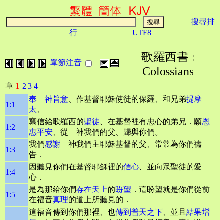
搜尋排
行
UTF8
歌羅西書 :
單節注音
Colossians
1
章
2
3
4
奉 神旨意
、作基督耶穌使徒的保羅、和兄弟
提摩
1:1
太
、
寫信給歌羅西的
聖徒
、在基督裡有忠心的弟兄．願
恩
1:2
惠平安
、從 神我們的父、歸與你們。
我們
感謝
神我們主耶穌基督的父、常常為你們禱
1:3
告．
因聽見你們在基督耶穌裡的
信心
、並向眾聖徒的愛
1:4
心．
是為那給你們
存在天上
的
盼望
．這盼望就是你們從前
1:5
在福音
真理
的道上所聽見的．
這福音傳到你們那裡、也
傳到普天之下
、並且
結果增