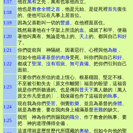
1:17
他在
萬有
之先．萬有也靠他而立。
他也是
教會
全體之首
．他是元始、是從死裡
首先
復生
1:18
的、使他可以在凡事上居首位。
1:19
因為父喜歡叫一切的
豐盛
、在他裡面居住。
既然藉著他在十字架上所流的
血
、成就了和平、便藉
1:20
著他叫萬有、無論是地上的、
天上
的、都與自己
和好
了。
1:21
你們從前與 神隔絕、因著惡行、心裡與他
為敵
．
但如今他
藉著基督的肉身
受死、叫你們與自己
和好
、
1:22
都成了
聖潔
、
沒有瑕疵
、
無可責備
、把你們引到自己
面前。
只要你們在所信的道上恆心、根基穩固、堅定不移、
不至被引動失去〔原文作離開〕福音的盼望．這福音
1:23
就是你們所聽過的、也是傳與
普天下
萬人聽的〔萬人
原文作凡受造的〕．我保羅也作了這福音的
執事
。
現在我為你們
受苦
、倒覺
歡樂
、並且為基督的
身體
、
1:24
就是為教會、要在我肉身上補滿基督
患難
的缺欠。
我照 神為你們所賜我的
職分
、作了教會的執事、要
1:25
把 神的道理傳得全備．
這道理就是歷世歷代所隱藏的
奧秘
、但如今向他的聖