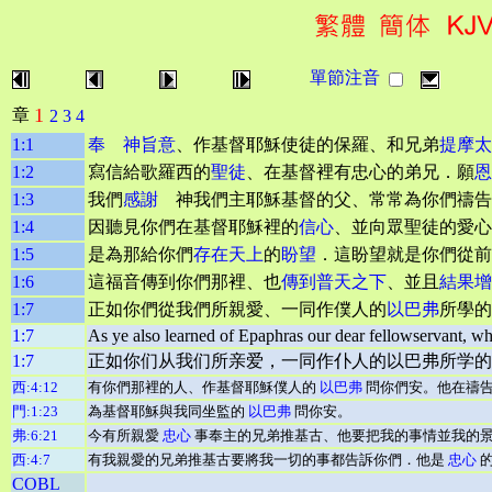
單節注音
1
章
2
3
4
1:1
奉 神旨意
、作基督耶穌使徒的保羅、和兄弟
提摩太
1:2
寫信給歌羅西的
聖徒
、在基督裡有忠心的弟兄．願
恩
1:3
我們
感謝
神我們主耶穌基督的父、常常為你們禱告
1:4
因聽見你們在基督耶穌裡的
信心
、並向眾聖徒的愛心
1:5
是為那給你們
存在天上
的
盼望
．這盼望就是你們從前
1:6
這福音傳到你們那裡、也
傳到普天之下
、並且
結果增
1:7
正如你們從我們所親愛、一同作僕人的
以巴弗
所學的
1:7
As ye also learned of Epaphras our dear fellowservant, who 
1:7
正如你们从我们所亲爱，一同作仆人的以巴弗所学的
西:4:12
有你們那裡的人、作基督耶穌僕人的
以巴弗
問你們安。他在禱告
門:1:23
為基督耶穌與我同坐監的
以巴弗
問你安。
弗:6:21
今有所親愛
忠心
事奉主的兄弟推基古、他要把我的事情並我的
西:4:7
有我親愛的兄弟推基古要將我一切的事都告訴你們．他是
忠心
的
COBL