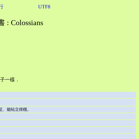
行
UTF8
 Colossians
子一樣．
足、能站立得穩。