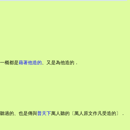
一概都是
藉著他造的
、又是為他造的．
聽過的、也是傳與
普天下
萬人聽的〔萬人原文作凡受造的〕．