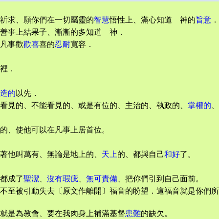
祈求、願你們在一切屬靈的
智慧
悟性上、滿心知道 神的
旨意
．
善事上結果子、漸漸的多知道 神．
凡事歡
歡喜
喜的
忍耐
寬容．
裡．
造的
以先．
看見的、不能看見的、或是有位的、主治的、執政的、
掌權的
、
的、使他可以在凡事上居首位。
著他叫萬有、無論是地上的、
天上
的、都與自己
和好
了。
都成了
聖潔
、
沒有瑕疵
、
無可責備
、把你們引到自己面前。
不至被引動失去〔原文作離開〕福音的盼望．這福音就是你們所
就是為教會、要在我肉身上補滿基督
患難
的缺欠。