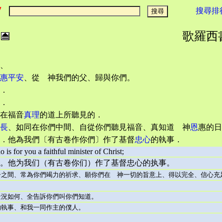
搜尋排
歌羅西書 :
、
惠平安
、從 神我們的父、歸與你們。
．
．
在福音
真理
的道上所聽見的．
長
、如同在你們中間、自從你們聽見福音、真知道 神
恩
惠的日
．他為我們〔有古卷作你們〕作了基督
忠心
的執事．
is for you a faithful minister of Christ;
。他为我们（有古卷你们）作了基督忠心的执事。
之間、常為你們竭力的祈求、願你們在 神一切的旨意上、得以完全、信心充
景況如何、全告訴你們叫你們知道。
執事、和我一同作主的僕人。