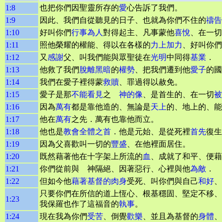
1:8
也把你們因聖靈所存的
愛
心告訴了我們。
1:9
因此、我們自從聽見的日子、也就為你們不住的
禱告
1:10
好叫你們
行事為人
對得起主、凡事蒙他
喜悅
、在一切
1:11
照他榮耀的權能、得以在各樣的
力上加力
、好叫你們
1:12
又
感謝
父、叫我們能與眾聖徒在
光明
中同得
基業
．
1:13
他救了我們
脫離
黑暗
的
權勢
、把我們遷到他
愛子
的國
1:14
我們在愛子裡得蒙
救贖
、罪過得以赦免。
1:15
愛子是那
不能看見
之
神的像
、是首生的、在一切
被
1:16
因為
萬有
都是靠他造的、無論是
天上
的、地上的、能
1:17
他在
萬有
之先．萬有也靠他而立。
1:18
他也是
教會
全體之首
．他是元始、是從死裡
首先
復生
1:19
因為父喜歡叫一切的
豐盛
、在他裡面居住。
1:20
既然藉著他在十字架上所流的
血
、成就了和平、便藉
1:21
你們從前與 神隔絕、因著惡行、心裡與他
為敵
．
1:22
但如今他
藉著基督的肉身
受死、叫你們與自己
和好
、
只要你們在所信的道上恆心、根基穩固、堅定不移、
1:23
我保羅也作了這福音的
執事
。
1:24
現在我為你們
受苦
、倒覺
歡樂
、並且為基督的
身體
、