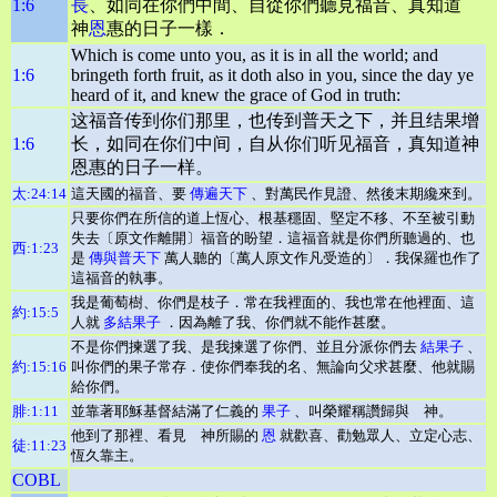
1:6
長
、如同在你們中間、自從你們聽見福音、真知道
神
恩
惠的日子一樣．
Which is come unto you, as it is in all the world; and
1:6
bringeth forth fruit, as it doth also in you, since the day ye
heard of it, and knew the grace of God in truth:
这福音传到你们那里，也传到普天之下，并且结果增
1:6
长，如同在你们中间，自从你们听见福音，真知道神
恩惠的日子一样。
太:24:14
這天國的福音、要
傳遍天下
、對萬民作見證、然後末期纔來到。
只要你們在所信的道上恆心、根基穩固、堅定不移、不至被引動
失去〔原文作離開〕福音的盼望．這福音就是你們所聽過的、也
西:1:23
是
傳與普天下
萬人聽的〔萬人原文作凡受造的〕．我保羅也作了
這福音的執事。
我是葡萄樹、你們是枝子．常在我裡面的、我也常在他裡面、這
約:15:5
人就
多結果子
．因為離了我、你們就不能作甚麼。
不是你們揀選了我、是我揀選了你們、並且分派你們去
結果子
、
約:15:16
叫你們的果子常存．使你們奉我的名、無論向父求甚麼、他就賜
給你們。
腓:1:11
並靠著耶穌基督結滿了仁義的
果子
、叫榮耀稱讚歸與 神。
他到了那裡、看見 神所賜的
恩
就歡喜、勸勉眾人、立定心志、
徒:11:23
恆久靠主。
COBL