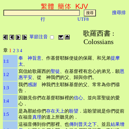
搜尋排
行
UTF8
歌羅西書 :
單節注音
Colossians
1
章
2
3
4
奉 神旨意
、作基督耶穌使徒的保羅、和兄弟
提摩
1:1
太
、
寫信給歌羅西的
聖徒
、在基督裡有忠心的弟兄．願
恩
1:2
惠平安
、從 神我們的父、歸與你們。
我們
感謝
神我們主耶穌基督的父、常常為你們禱
1:3
告．
因聽見你們在基督耶穌裡的
信心
、並向眾聖徒的愛
1:4
心．
是為那給你們
存在天上
的
盼望
．這盼望就是你們從前
1:5
在福音
真理
的道上所聽見的．
這福音傳到你們那裡、也
傳到普天之下
、並且
結果增