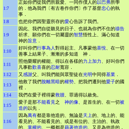
正如你們從我們所親愛、一同作僕人的
以巴弗
所學
1:7
的．他為我們〔有古卷作你們〕作了基督
忠心
的執
事．
1:8
也把你們因聖靈所存的
愛
心告訴了我們。
因此、我們自從聽見的日子、也就為你們不住的
禱告
1:9
祈求、願你們在一切屬靈的
智慧
悟性上、滿心知道
神的
旨意
．
好叫你們
行事為人
對得起主、凡事蒙他
喜悅
、在一切
1:10
善事上結果子、漸漸的多知道 神．
照他榮耀的權能、得以在各樣的
力上加力
、好叫你們
1:11
凡事歡
歡喜
喜的
忍耐
寬容．
1:12
又
感謝
父、叫我們能與眾聖徒在
光明
中同得
基業
．
他救了我們
脫離
黑暗
的
權勢
、把我們遷到他
愛子
的國
1:13
裡．
1:14
我們在愛子裡得蒙
救贖
、罪過得以赦免。
愛子是那
不能看見
之
神的像
、是首生的、在一切
被
1:15
造的
以先．
因為
萬有
都是靠他造的、無論是
天上
的、地上的、能
1:16
看見的、不能看見的、或是有位的、主治的、執政
的、
掌權的
、一概都是
藉著他造的
、又是為他造的．