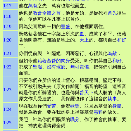
1:17
他在
萬有
之先．萬有也靠他而立。
他也是
教會
全體之首
．他是元始、是從死裡
首先
復生
1:18
的、使他可以在凡事上居首位。
1:19
因為父喜歡叫一切的
豐盛
、在他裡面居住。
既然藉著他在十字架上所流的
血
、成就了和平、便藉
1:20
著他叫萬有、無論是地上的、
天上
的、都與自己
和好
了。
1:21
你們從前與 神隔絕、因著惡行、心裡與他
為敵
．
但如今他
藉著基督的肉身
受死、叫你們與自己
和好
、
1:22
都成了
聖潔
、
沒有瑕疵
、
無可責備
、把你們引到自己
面前。
只要你們在所信的道上恆心、根基穩固、堅定不移、
不至被引動失去〔原文作離開〕福音的盼望．這福音
1:23
就是你們所聽過的、也是傳與
普天下
萬人聽的〔萬人
原文作凡受造的〕．我保羅也作了這福音的
執事
。
現在我為你們
受苦
、倒覺
歡樂
、並且為基督的
身體
、
1:24
就是為教會、要在我肉身上補滿基督
患難
的缺欠。
我照 神為你們所賜我的
職分
、作了教會的執事、要
1:25
把 神的道理傳得全備．