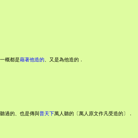
一概都是
藉著他造的
、又是為他造的．
聽過的、也是傳與
普天下
萬人聽的〔萬人原文作凡受造的〕．