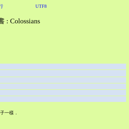
行
UTF8
 Colossians
子一樣．