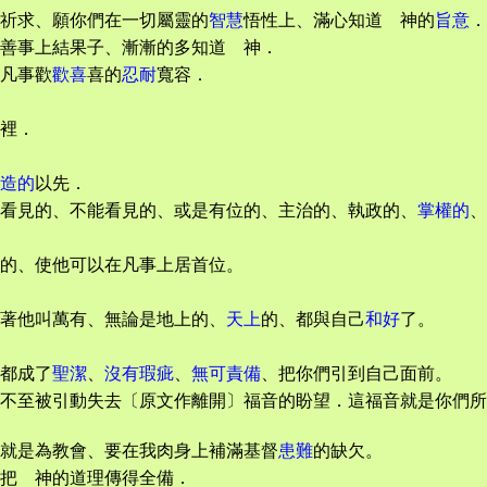
祈求、願你們在一切屬靈的
智慧
悟性上、滿心知道 神的
旨意
．
善事上結果子、漸漸的多知道 神．
凡事歡
歡喜
喜的
忍耐
寬容．
裡．
造的
以先．
看見的、不能看見的、或是有位的、主治的、執政的、
掌權的
、
的、使他可以在凡事上居首位。
著他叫萬有、無論是地上的、
天上
的、都與自己
和好
了。
都成了
聖潔
、
沒有瑕疵
、
無可責備
、把你們引到自己面前。
不至被引動失去〔原文作離開〕福音的盼望．這福音就是你們所
就是為教會、要在我肉身上補滿基督
患難
的缺欠。
把 神的道理傳得全備．