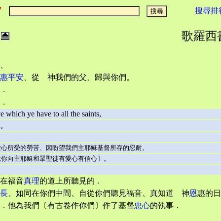
搜尋排
歌羅西書 :
、
惠平安
、從 神我們的父、歸與你們。
．
．
e which ye have to all the saints,
。
心所受的勞苦、因盼望我們主耶穌基督所存的忍耐。
你向主耶穌和眾聖徒有愛心有信心〕。
在福音
真理
的道上所聽見的．
長
、如同在你們中間、自從你們聽見福音、真知道 神
恩
惠的日
．他為我們〔有古卷作你們〕作了基督
忠心
的執事．