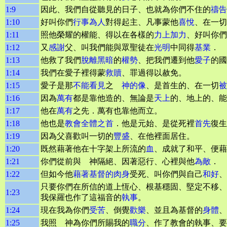
1:9
因此、我們自從聽見的日子、也就為你們不住的
禱告
1:10
好叫你們
行事為人
對得起主、凡事蒙他
喜悅
、在一切
1:11
照他榮耀的權能、得以在各樣的
力上加力
、好叫你們
1:12
又
感謝
父、叫我們能與眾聖徒在
光明
中同得
基業
．
1:13
他救了我們
脫離
黑暗
的
權勢
、把我們遷到他
愛子
的國
1:14
我們在愛子裡得蒙
救贖
、罪過得以赦免。
1:15
愛子是那
不能看見
之
神的像
、是首生的、在一切
被
1:16
因為
萬有
都是靠他造的、無論是
天上
的、地上的、能
1:17
他在
萬有
之先．萬有也靠他而立。
1:18
他也是
教會
全體之首
．他是元始、是從死裡
首先
復生
1:19
因為父喜歡叫一切的
豐盛
、在他裡面居住。
1:20
既然藉著他在十字架上所流的
血
、成就了和平、便藉
1:21
你們從前與 神隔絕、因著惡行、心裡與他
為敵
．
1:22
但如今他
藉著基督的肉身
受死、叫你們與自己
和好
、
只要你們在所信的道上恆心、根基穩固、堅定不移、
1:23
我保羅也作了這福音的
執事
。
1:24
現在我為你們
受苦
、倒覺
歡樂
、並且為基督的
身體
、
1:25
我照 神為你們所賜我的
職分
、作了教會的執事、要