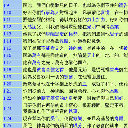
1:9
因此、我們自從聽見的日子、也就為你們不住的
禱告
1:10
好叫你們
行事為人
對得起主、凡事蒙他
喜悅
、在一切
1:11
照他榮耀的權能、得以在各樣的
力上加力
、好叫你們
1:12
又
感謝
父、叫我們能與眾聖徒在
光明
中同得
基業
．
1:13
他救了我們
脫離
黑暗
的
權勢
、把我們遷到他
愛子
的國
1:14
我們在愛子裡得蒙
救贖
、罪過得以赦免。
1:15
愛子是那
不能看見
之
神的像
、是首生的、在一切
被
1:16
因為
萬有
都是靠他造的、無論是
天上
的、地上的、能
1:17
他在
萬有
之先．萬有也靠他而立。
1:18
他也是
教會
全體之首
．他是元始、是從死裡
首先
復生
1:19
因為父喜歡叫一切的
豐盛
、在他裡面居住。
1:20
既然藉著他在十字架上所流的
血
、成就了和平、便藉
1:21
你們從前與 神隔絕、因著惡行、心裡與他
為敵
．
1:22
但如今他
藉著基督的肉身
受死、叫你們與自己
和好
、
只要你們在所信的道上恆心、根基穩固、堅定不移、
1:23
我保羅也作了這福音的
執事
。
1:24
現在我為你們
受苦
、倒覺
歡樂
、並且為基督的
身體
、
1:25
我照 神為你們所賜我的
職分
、作了教會的執事、要