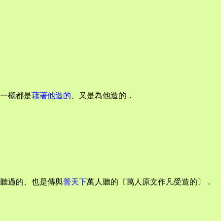
一概都是
藉著他造的
、又是為他造的．
聽過的、也是傳與
普天下
萬人聽的〔萬人原文作凡受造的〕．