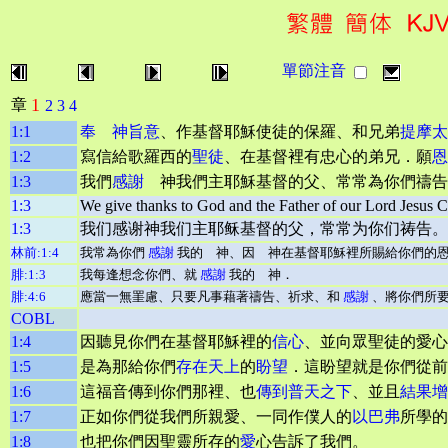
單節注音
1
章
2
3
4
1:1
奉 神旨意
、作基督耶穌使徒的保羅、和兄弟
提摩太
1:2
寫信給歌羅西的
聖徒
、在基督裡有忠心的弟兄．願
恩
1:3
我們
感謝
神我們主耶穌基督的父、常常為你們禱告
1:3
We give thanks to God and the Father of our Lord Jesus Ch
1:3
我们感谢神我们主耶稣基督的父，常常为你们祷告。
林前:1:4
我常為你們
感謝
我的 神、因 神在基督耶穌裡所賜給你們的
腓:1:3
我每逢想念你們、就
感謝
我的 神．
腓:4:6
應當一無罣慮、只要凡事藉著禱告、祈求、和
感謝
、將你們所
COBL
1:4
因聽見你們在基督耶穌裡的
信心
、並向眾聖徒的愛心
1:5
是為那給你們
存在天上
的
盼望
．這盼望就是你們從前
1:6
這福音傳到你們那裡、也
傳到普天之下
、並且
結果增
1:7
正如你們從我們所親愛、一同作僕人的
以巴弗
所學的
1:8
也把你們因聖靈所存的
愛
心告訴了我們。