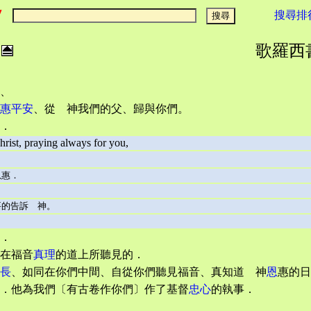
搜尋排
歌羅西書 :
、
惠平安
、從 神我們的父、歸與你們。
．
rist, praying always for you,
恩惠．
要的告訴 神。
．
在福音
真理
的道上所聽見的．
長
、如同在你們中間、自從你們聽見福音、真知道 神
恩
惠的日
．他為我們〔有古卷作你們〕作了基督
忠心
的執事．