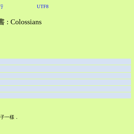
行
UTF8
 Colossians
子一樣．