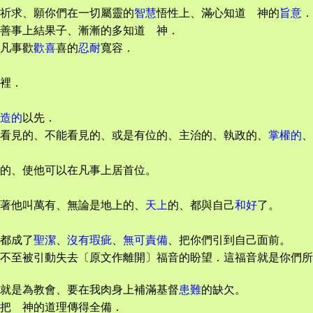
祈求、願你們在一切屬靈的
智慧
悟性上、滿心知道 神的
旨意
．
善事上結果子、漸漸的多知道 神．
凡事歡
歡喜
喜的
忍耐
寬容．
裡．
造的
以先．
看見的、不能看見的、或是有位的、主治的、執政的、
掌權的
、
的、使他可以在凡事上居首位。
著他叫萬有、無論是地上的、
天上
的、都與自己
和好
了。
都成了
聖潔
、
沒有瑕疵
、
無可責備
、把你們引到自己面前。
不至被引動失去〔原文作離開〕福音的盼望．這福音就是你們所
就是為教會、要在我肉身上補滿基督
患難
的缺欠。
把 神的道理傳得全備．