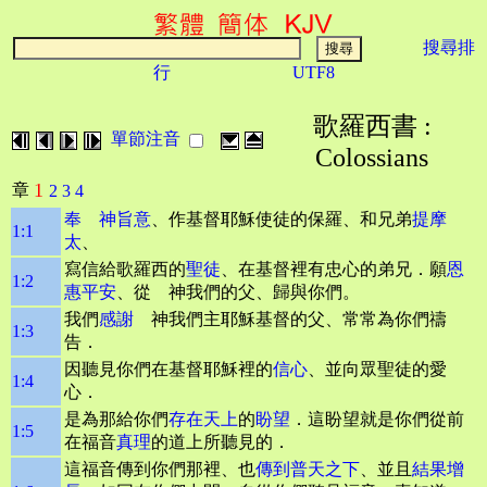
搜尋排
行
UTF8
歌羅西書 :
單節注音
Colossians
1
章
2
3
4
奉 神旨意
、作基督耶穌使徒的保羅、和兄弟
提摩
1:1
太
、
寫信給歌羅西的
聖徒
、在基督裡有忠心的弟兄．願
恩
1:2
惠平安
、從 神我們的父、歸與你們。
我們
感謝
神我們主耶穌基督的父、常常為你們禱
1:3
告．
因聽見你們在基督耶穌裡的
信心
、並向眾聖徒的愛
1:4
心．
是為那給你們
存在天上
的
盼望
．這盼望就是你們從前
1:5
在福音
真理
的道上所聽見的．
這福音傳到你們那裡、也
傳到普天之下
、並且
結果增