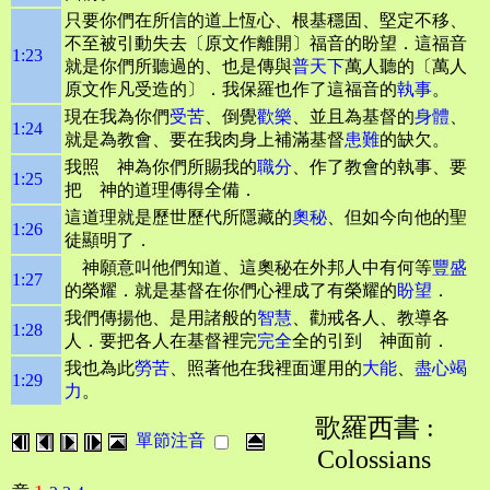
只要你們在所信的道上恆心、根基穩固、堅定不移、
不至被引動失去〔原文作離開〕福音的盼望．這福音
1:23
就是你們所聽過的、也是傳與
普天下
萬人聽的〔萬人
原文作凡受造的〕．我保羅也作了這福音的
執事
。
現在我為你們
受苦
、倒覺
歡樂
、並且為基督的
身體
、
1:24
就是為教會、要在我肉身上補滿基督
患難
的缺欠。
我照 神為你們所賜我的
職分
、作了教會的執事、要
1:25
把 神的道理傳得全備．
這道理就是歷世歷代所隱藏的
奧秘
、但如今向他的聖
1:26
徒顯明了．
神願意叫他們知道、這奧秘在外邦人中有何等
豐盛
1:27
的榮耀．就是基督在你們心裡成了有榮耀的
盼望
．
我們傳揚他、是用諸般的
智慧
、勸戒各人、教導各
1:28
人．要把各人在基督裡完
完全
全的引到 神面前．
我也為此
勞苦
、照著他在我裡面運用的
大能
、
盡心
竭
1:29
力
。
歌羅西書 :
單節注音
Colossians