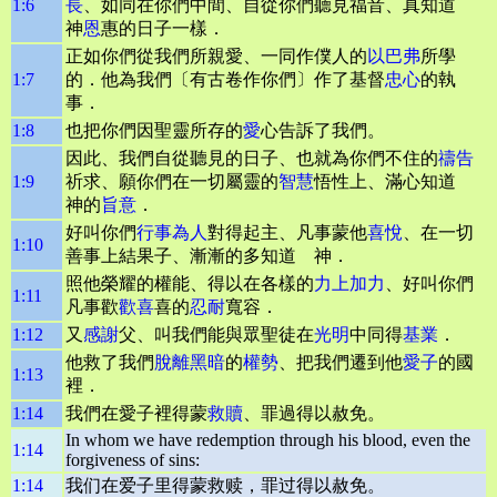
1:6
長
、如同在你們中間、自從你們聽見福音、真知道
神
恩
惠的日子一樣．
正如你們從我們所親愛、一同作僕人的
以巴弗
所學
1:7
的．他為我們〔有古卷作你們〕作了基督
忠心
的執
事．
1:8
也把你們因聖靈所存的
愛
心告訴了我們。
因此、我們自從聽見的日子、也就為你們不住的
禱告
1:9
祈求、願你們在一切屬靈的
智慧
悟性上、滿心知道
神的
旨意
．
好叫你們
行事為人
對得起主、凡事蒙他
喜悅
、在一切
1:10
善事上結果子、漸漸的多知道 神．
照他榮耀的權能、得以在各樣的
力上加力
、好叫你們
1:11
凡事歡
歡喜
喜的
忍耐
寬容．
1:12
又
感謝
父、叫我們能與眾聖徒在
光明
中同得
基業
．
他救了我們
脫離
黑暗
的
權勢
、把我們遷到他
愛子
的國
1:13
裡．
1:14
我們在愛子裡得蒙
救贖
、罪過得以赦免。
In whom we have redemption through his blood, even the
1:14
forgiveness of sins:
1:14
我们在爱子里得蒙救赎，罪过得以赦免。