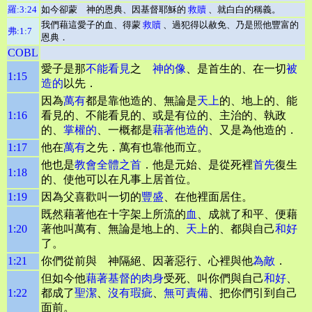
羅:3:24
如今卻蒙 神的恩典、因基督耶穌的
救贖
、就白白的稱義。
我們藉這愛子的血、得蒙
救贖
、過犯得以赦免、乃是照他豐富的
弗:1:7
恩典．
COBL
愛子是那
不能看見
之
神的像
、是首生的、在一切
被
1:15
造的
以先．
因為
萬有
都是靠他造的、無論是
天上
的、地上的、能
1:16
看見的、不能看見的、或是有位的、主治的、執政
的、
掌權的
、一概都是
藉著他造的
、又是為他造的．
1:17
他在
萬有
之先．萬有也靠他而立。
他也是
教會
全體之首
．他是元始、是從死裡
首先
復生
1:18
的、使他可以在凡事上居首位。
1:19
因為父喜歡叫一切的
豐盛
、在他裡面居住。
既然藉著他在十字架上所流的
血
、成就了和平、便藉
1:20
著他叫萬有、無論是地上的、
天上
的、都與自己
和好
了。
1:21
你們從前與 神隔絕、因著惡行、心裡與他
為敵
．
但如今他
藉著基督的肉身
受死、叫你們與自己
和好
、
1:22
都成了
聖潔
、
沒有瑕疵
、
無可責備
、把你們引到自己
面前。