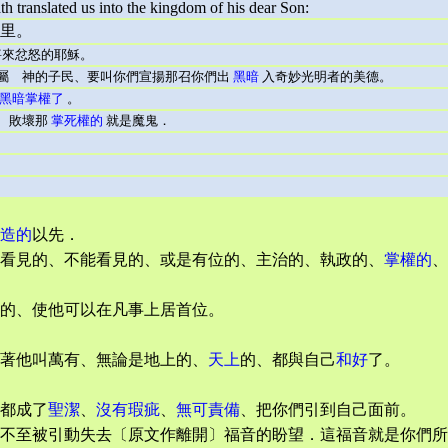
h translated us into the kingdom of his dear Son:
里。
來忿怒的耶穌。
屬 神的子民、要叫你們宣揚那召你們出
黑暗
入奇妙光明者的美德。
黑暗掌權了
。
、敗壞那
掌死權的
就是魔鬼．
。
造的
以先．
看見的、不能看見的、或是有位的、主治的、執政的、
掌權的
、
的、使他可以在凡事上居首位。
著他叫萬有、無論是地上的、
天上
的、都與自己
和好
了。
都成了
聖潔
、
沒有瑕疵
、
無可責備
、把你們引到自己面前。
不至被引動失去〔原文作離開〕福音的盼望．這福音就是你們所