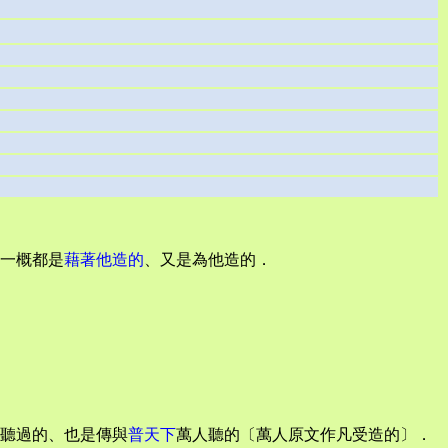
一概都是
藉著他造的
、又是為他造的．
聽過的、也是傳與
普天下
萬人聽的〔萬人原文作凡受造的〕．