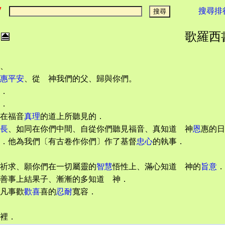
搜尋排
歌羅西書 :
、
惠平安
、從 神我們的父、歸與你們。
．
．
在福音
真理
的道上所聽見的．
長
、如同在你們中間、自從你們聽見福音、真知道 神
恩
惠的日
．他為我們〔有古卷作你們〕作了基督
忠心
的執事．
祈求、願你們在一切屬靈的
智慧
悟性上、滿心知道 神的
旨意
．
善事上結果子、漸漸的多知道 神．
凡事歡
歡喜
喜的
忍耐
寬容．
裡．