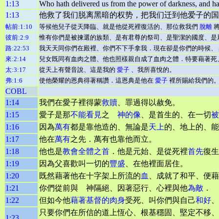
1:13
Who hath delivered us from the power of darkness, and hat
1:13
他救了我们脱离黑暗的权势，把我们迁到他爱子的国
帖前:1:10
等候他兒子從天降臨、就是他從死裡復活的、那位救我們
脫離
將
彼前:2:9
惟有你們是被揀選的族類、是有君尊的祭司、是聖潔的國度、是
路:22:53
我天天同你們在殿裡、你們不下手拿我．現在卻是你們的時候、
來:2:14
兒女既同有血肉之體、他也照樣親自成了血肉之體．特要藉著死
太:3:17
從天上有聲音說、這是我的
愛子
、我所喜悅的。
弗:1:6
使他榮耀的恩典得著稱讚．這恩典是他在
愛子
裡所賜給我們的
COBL
1:14
我們在愛子裡得蒙
救贖
、罪過得以赦免。
1:15
愛子是那
不能看見
之
神的像
、是首生的、在一切
被
1:16
因為
萬有
都是靠他造的、無論是
天上
的、地上的、能
1:17
他在
萬有
之先．萬有也靠他而立。
1:18
他也是
教會
全體之首
．他是元始、是從死裡
首先
復生
1:19
因為父喜歡叫一切的
豐盛
、在他裡面居住。
1:20
既然藉著他在十字架上所流的
血
、成就了和平、便藉
1:21
你們從前與 神隔絕、因著惡行、心裡與他
為敵
．
1:22
但如今他
藉著基督的肉身
受死、叫你們與自己
和好
、
只要你們在所信的道上恆心、根基穩固、堅定不移、
1:23