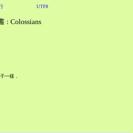
行
UTF8
 Colossians
子一樣．