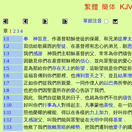
單節注音
1
章
2
3
4
1:1
奉 神旨意
、作基督耶穌使徒的保羅、和兄弟
提摩太
1:2
寫信給歌羅西的
聖徒
、在基督裡有忠心的弟兄．願
恩
1:3
我們
感謝
神我們主耶穌基督的父、常常為你們禱告
1:4
因聽見你們在基督耶穌裡的
信心
、並向眾聖徒的愛心
1:5
是為那給你們
存在天上
的
盼望
．這盼望就是你們從前
1:6
這福音傳到你們那裡、也
傳到普天之下
、並且
結果增
1:7
正如你們從我們所親愛、一同作僕人的
以巴弗
所學的
1:8
也把你們因聖靈所存的
愛
心告訴了我們。
1:9
因此、我們自從聽見的日子、也就為你們不住的
禱告
1:10
好叫你們
行事為人
對得起主、凡事蒙他
喜悅
、在一切
1:11
照他榮耀的權能、得以在各樣的
力上加力
、好叫你們
1:12
又
感謝
父、叫我們能與眾聖徒在
光明
中同得
基業
．
1:13
他救了我們
脫離
黑暗
的
權勢
、把我們遷到他
愛子
的國