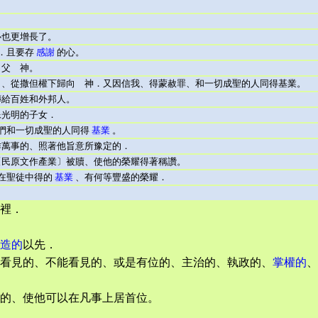
也更增長了。
．且要存
感謝
的心。
父 神。
、從撒但權下歸向 神．又因信我、得蒙赦罪、和一切成聖的人同得基業。
給百姓和外邦人。
像光明的子女．
們和一切成聖的人同得
基業
。
作萬事的、照著他旨意所豫定的．
〔民原文作產業〕被贖、使他的榮耀得著稱讚。
在聖徒中得的
基業
、有何等豐盛的榮耀．
裡．
造的
以先．
看見的、不能看見的、或是有位的、主治的、執政的、
掌權的
、
的、使他可以在凡事上居首位。