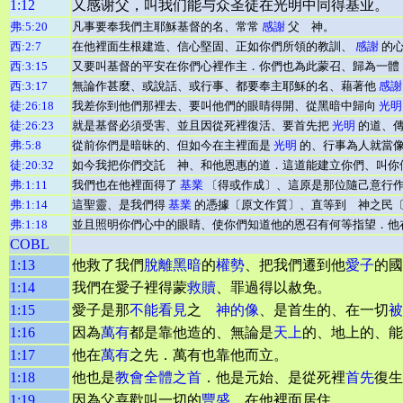
1:12
又感谢父，叫我们能与众圣徒在光明中同得基业。
弗:5:20
凡事要奉我們主耶穌基督的名、常常
感謝
父 神。
西:2:7
在他裡面生根建造、信心堅固、正如你們所領的教訓、
感謝
的心
西:3:15
又要叫基督的平安在你們心裡作主．你們也為此蒙召、歸為一體
西:3:17
無論作甚麼、或說話、或行事、都要奉主耶穌的名、藉著他
感謝
徒:26:18
我差你到他們那裡去、要叫他們的眼睛得開、從黑暗中歸向
光明
徒:26:23
就是基督必須受害、並且因從死裡復活、要首先把
光明
的道、傳
弗:5:8
從前你們是暗昧的、但如今在主裡面是
光明
的、行事為人就當
徒:20:32
如今我把你們交託 神、和他恩惠的道．這道能建立你們、叫你
弗:1:11
我們也在他裡面得了
基業
〔得或作成〕、這原是那位隨己意行
弗:1:14
這聖靈、是我們得
基業
的憑據〔原文作質〕、直等到 神之民
弗:1:18
並且照明你們心中的眼睛、使你們知道他的恩召有何等指望．他
COBL
1:13
他救了我們
脫離
黑暗
的
權勢
、把我們遷到他
愛子
的國
1:14
我們在愛子裡得蒙
救贖
、罪過得以赦免。
1:15
愛子是那
不能看見
之
神的像
、是首生的、在一切
被
1:16
因為
萬有
都是靠他造的、無論是
天上
的、地上的、能
1:17
他在
萬有
之先．萬有也靠他而立。
1:18
他也是
教會
全體之首
．他是元始、是從死裡
首先
復生
1:19
因為父喜歡叫一切的
豐盛
、在他裡面居住。