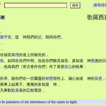
搜尋排
歌羅西書 :
、
惠平安
、從 神我們的父、歸與你們。
．
．
在福音
真理
的道上所聽見的．
長
、如同在你們中間、自從你們聽見福音、真知道 神
恩
惠的日
．他為我們〔有古卷作你們〕作了基督
忠心
的執事．
祈求、願你們在一切屬靈的
智慧
悟性上、滿心知道 神的
旨意
．
善事上結果子、漸漸的多知道 神．
凡事歡
歡喜
喜的
忍耐
寬容．
e partakers of the inheritance of the saints in light: