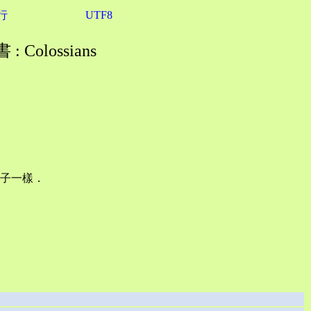
行
UTF8
 Colossians
子一樣．