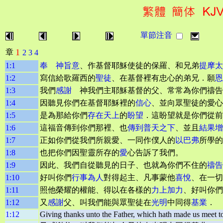
單節注音
1
章
2
3
4
1:1
奉 神旨意
、作基督耶穌使徒的保羅、和兄弟
提摩太
1:2
寫信給歌羅西的
聖徒
、在基督裡有忠心的弟兄．願
恩
1:3
我們
感謝
神我們主耶穌基督的父、常常為你們禱告
1:4
因聽見你們在基督耶穌裡的
信心
、並向眾聖徒的愛心
1:5
是為那給你們
存在天上
的
盼望
．這盼望就是你們從前
1:6
這福音傳到你們那裡、也
傳到普天之下
、並且
結果增
1:7
正如你們從我們所親愛、一同作僕人的
以巴弗
所學的
1:8
也把你們因聖靈所存的
愛
心告訴了我們。
1:9
因此、我們自從聽見的日子、也就為你們不住的
禱告
1:10
好叫你們
行事為人
對得起主、凡事蒙他
喜悅
、在一切
1:11
照他榮耀的權能、得以在各樣的
力上加力
、好叫你們
1:12
又
感謝
父、叫我們能與眾聖徒在
光明
中同得
基業
．
1:12
Giving thanks unto the Father, which hath made us meet to b