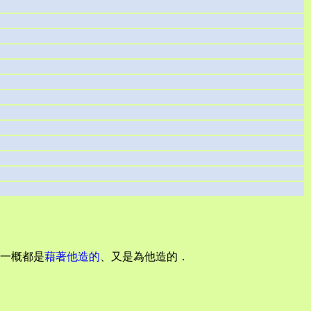
一概都是
藉著他造的
、又是為他造的．